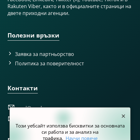
Rakuten Viber, както и в официалните страници на
двете приходни агенции.
Полезни връзки
Заявка за партньорство
Политика за поверителност
Контакти
prd@nra.bg
×
pr@customs.bg
Този уебсайт използва бисквитки за основната
си работа и за анализ на
трафика.
Научи повече