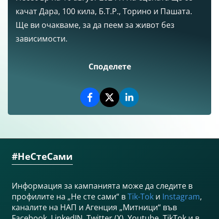
качат Дара, 100 кила, Б.Т.Р., Торино и Пашата.
Ще ви очакваме, за да пеем за живот без
зависимости.
Споделете
#НеСтеСами
Информация за кампанията може да следите в
профилите на „Не сте сами“ в
Tik-Tok
и
Instagram
,
каналите на НАП и Агенция „Митници“ във
Facebook, LinkedIN, Twitter (X), Youtube, TikTok и в