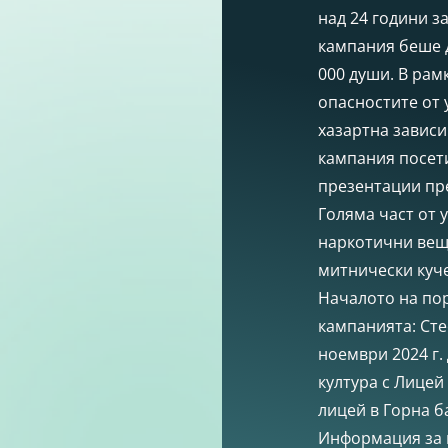
над 24 години з
кампания беше д
000 души. В рам
опасностите от 
хазартна зависи
кампания посети
презентации пре
Голяма част от 
наркотични веще
митнически куче
Началото на пор
кампанията: Сте
ноември 2024 г.
култура с Лицей
лицей в Горна б
Информация за к