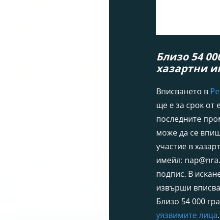
Близо 54 00
хазартни и
Вписването в
Ре
ще е за срок от 
последните пром
може да се впиш
участие в хазар
имейл:
nap@nra
подпис. В искан
извърши вписван
Близо 54 000 гр
уязвимите лица