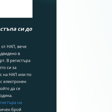
стъпа си до
 от НАП, вече
редвидено в
рт. В регистъра
то си за
ис на НАП или по
 с електронен
ойто да се
година.
егистъра на
аничен брой