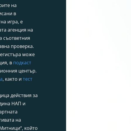
рите на
исани в
на игра, е
та агенция на
на съответния
бавна проверка.
регистъра може
ция, в
подкаст
ионния център.
ра
, както и
тест
ица действия за
одина НАП и
артната
тивата на
„Митници“, който