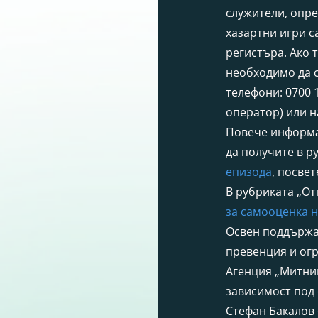
служители, опр
хазартни игри с
регистъра. Ако 
необходимо да 
телефони: 0700 
оператор) или н
Повече информа
да получите в р
епизода
, посвет
В рубриката „От
за самооценка н
Освен поддържа
превенция и огр
Агенция „Митни
зависимост под 
Стефан Бакалов 