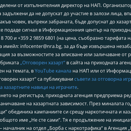
еделени от изпълнителния директор на НАП. Организато
а задължени да не допускат до участие в залози лица, вп
такъв човек, въпреки забраната, бъде допуснат до хазарт
се подаде сигнал в Информационния център на приходна
18 700 и +359 2 9859 6801 (на цена, съобразно тарифата 
а имейл:
infocenter@nra.bg
, за да бъде извършена неза
ция за възможностите за вписване или заличаване от 
убриката
„Отговорен хазарт“
в сайта на приходната аген
ен на темата, в
YouTube канала
на НАП или от Информац
говорен хазарт“ са публикувани
съвети за отговорна иг
а хазартните навици на играчите
.
нето на регистъра, приходната агенция предприема ред
аничаване на хазартната зависимост. През миналата г
ци“ обединиха кампаниите си срещу наркотичната и хаз
общото име „Не сте сами“. Тя е продължение на инициа
– началник на отдел „Борба с наркотрафика“ в Агенция 