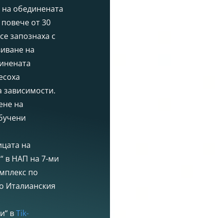
т на обединената
 повече от 30
 се запознаха с
виване на
динената
есоха
а зависимости.
ене на
обучени
ицата на
“ в НАП на 7-ми
омплекс по
то Италианския
и“ в
Tik-