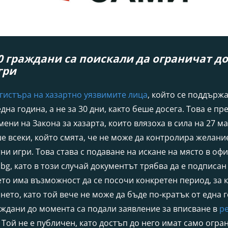
0 граждани са поискали да ограничат до
гри
гистъра на хазартно уязвимите лица
, който се поддържа
една година, а не за 30 дни, както беше досега. Това е п
ени на Закона за хазарта, които влязоха в сила на 27 ма
е всеки, който смята, че не може да контролира желание
тни игри. Това става с подаване на искане на място в оф
.bg
, като в този случай документът трябва да е подписан
ето има възможност да се посочи конкретен период, за к
ето, като той вече не може да бъде по-кратък от една 
аждани до момента са подали заявление за вписване в
р
. Той не е публичен, като достъп до него имат само огр