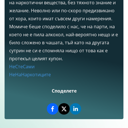
на наркотични вещества, без тяхното знание и
желание. Неволно или по-скоро предизвикано
от хора, които имат съвсем други намерения.
Момиче беше споделило с нас, че на парти, на
което не е пила алкохол, най-вероятно нещо и е
било сложено в чашата, тъй като на другата
сутрин не си е спомняла нищо от това как е
протекъл целият купон.
НеСтеСами
НеНаНаркотиците
Споделете