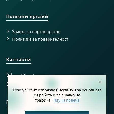
Полезни връзки
Заявка за партньорство
Политика за поверителност
Контакти
prd@nra.bg
×
pr@customs.bg
Този уебсайт използва бисквитки за основната
си работа и за анализ на
трафика.
Научи повече
Последвайте ни