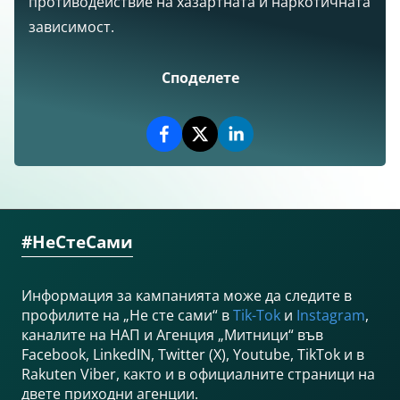
противодействие на хазартната и наркотичната
зависимост.
Споделете
#НеСтеСами
Информация за кампанията може да следите в
профилите на „Не сте сами“ в
Tik-Tok
и
Instagram
,
каналите на НАП и Агенция „Митници“ във
Facebook, LinkedIN, Twitter (X), Youtube, TikTok и в
Rakuten Viber, както и в официалните страници на
двете приходни агенции.