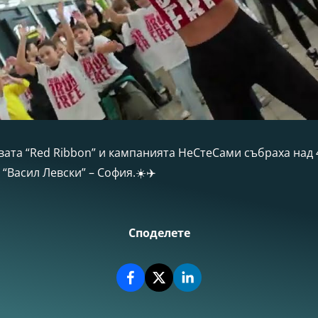
ата “Red Ribbon” и кампанията НеСтеСами събраха над 
 “Васил Левски” – София.☀️✈️
Споделете