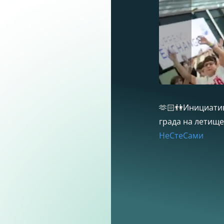
🫶🏻👫Инициатив
града на летище
НеСтеСами