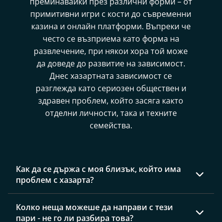
преминавайки през различни форми – от
примитивни игри с кости до съвременни
казина и онлайн платформи. Въпреки че
често се възприема като форма на
развлечение, при някои хора той може
да доведе до развитие на зависимост.
Днес хазартната зависимост се
разглежда като сериозен обществен и
здравен проблем, който засяга както
отделни личности, така и техните
семейства.
Как да се държа с моя близък, който има
проблем с хазарта?
Това е един от най-често задаваните въпроси от
Колко неща можеше да направи с тези
родители и близки на хазартно зависими хора. В
пари - не го ли разбира това?