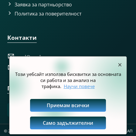
Заявка за партньорство
Политика за поверителност
Контакти
prd@nra.bg
×
pr@customs.bg
Този уебсайт използва бисквитки за основната
си работа и за анализ на
трафика.
Научи повече
Последвайте ни
Приемам всички
Само задължителни
© 2025 -
2026
#НеСтеСами | Кампания на Агенция „Митници“ и НАП