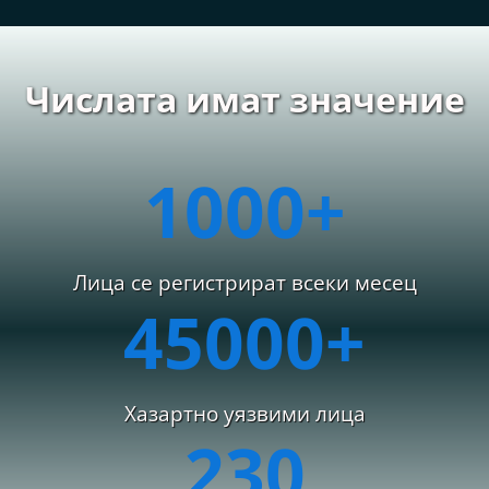
Числата имат значение
1000
+
Лица се регистрират всеки месец
45000
+
Хазартно уязвими лица
230