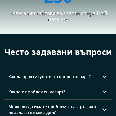
Нелегални сайтове за залози спира НАП
месечно
Често задавани въпроси
Как да практикувате отговорен хазарт?
Задайте си финансов и времеви лимит, в
Какво е проблемен хазарт?
рамките на които може да залагате.
Без изключение спазвайте предварително
Проблемът с хазарта (понякога наричан
Може ли да имате проблем с хазарта, ако
зададените лимити.
„пристрастяване към хазарт“ или „хазартно
не залагате всеки ден?
Никога не играйте сам – приемайте играта като
разстройство“) е хазартно поведение, което вреди