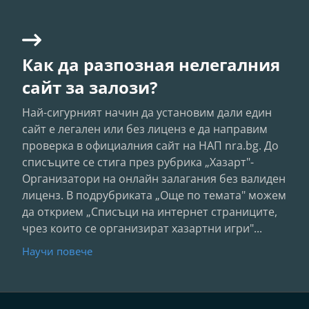
Как да разпозная нелегалния
сайт за залози?
Най-сигурният начин да установим дали един
сайт е легален или без лиценз е да направим
проверка в официалния сайт на НАП nra.bg. До
списъците се стига през рубрика „Хазарт"-
Организатори на онлайн залагания без валиден
лиценз. В подрубриката „Още по темата" можем
да открием „Списъци на интернет страниците,
чрез които се организират хазартни игри"...
Научи повече