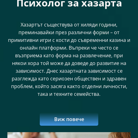
Психолог за хазарта
Има повтарящи се проблеми със семейството,
приятелите или работата.
Заема или краде пари, за да залага.
Хазартът съществува от хиляди години,
Когато спечели, продължава да залага.
преминавайки през различни форми – от
Често променя своето настроение.
примитивни игри с кости до съвременни казина и
онлайн платформи. Въпреки че често се
възприема като форма на развлечение, при
някои хора той може да доведе до развитие на
зависимост. Днес хазартната зависимост се
разглежда като сериозен обществен и здравен
проблем, който засяга както отделни личности,
така и техните семейства.
Виж повече