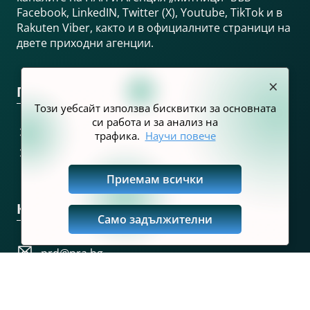
Facebook, LinkedIN, Twitter (X), Youtube, TikTok и в
Rakuten Viber, както и в официалните страници на
двете приходни агенции.
×
Полезни връзки
Този уебсайт използва бисквитки за основната
си работа и за анализ на
Заявка за партньорство
трафика.
Научи повече
Политика за поверителност
Приемам всички
Контакти
Само задължителни
prd@nra.bg
pr@customs.bg